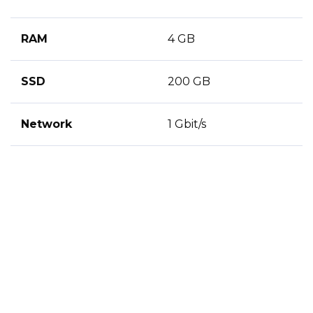
RAM
4 GB
SSD
200 GB
Network
1 Gbit/s