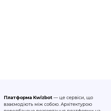
server
Варіанти розміщення платформи чи
ботів на власних серверах або в хмарі
Давайте поглянемо
Платформа Kwizbot
— це сервіси, що
взаємодіють між собою. Архітектурою