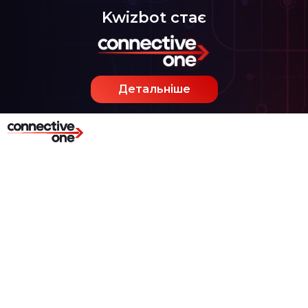
Kwizbot стає
Детальніше
Розміщення Kwizbot on-