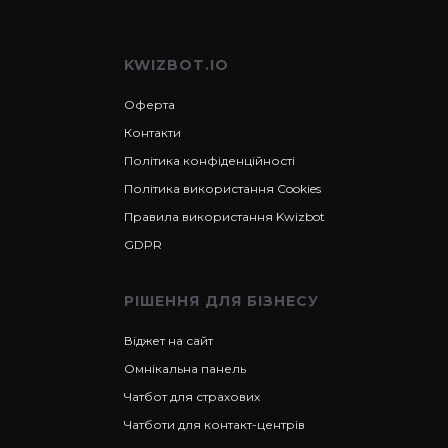
KWIZBOT.IO
Оферта
Контакти
Політика конфіденційності
Політика використання Cookies
Правила використання Kwizbot
GDPR
РІШЕННЯ ДЛЯ БІЗНЕСУ
Віджет на сайт
Омнікальна панель
Чатбот для страхових
Чатботи для контакт-центрів