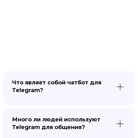
Что являет собой чатбот для
Telegram?
Чатбот — ещё один инструмент для связи с
вашими клиентами. Общение с ботом,
Много ли людей используют
который грамотно создан, почти ничем не
Telegram для общения?
отличается от обычной переписки с